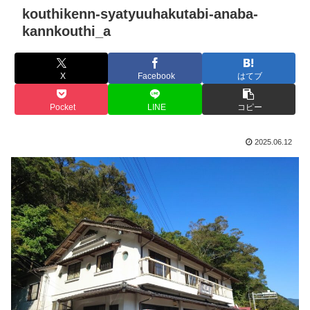
kouthikenn-syatyuuhakutabi-anaba-
kannkouthi_a
X
Facebook
はてブ
Pocket
LINE
コピー
2025.06.12