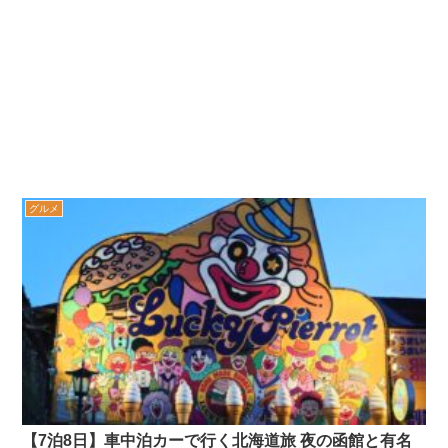
グルメ
【7泊8日】車中泊カーで行く北海道旅 夜の函館と有名