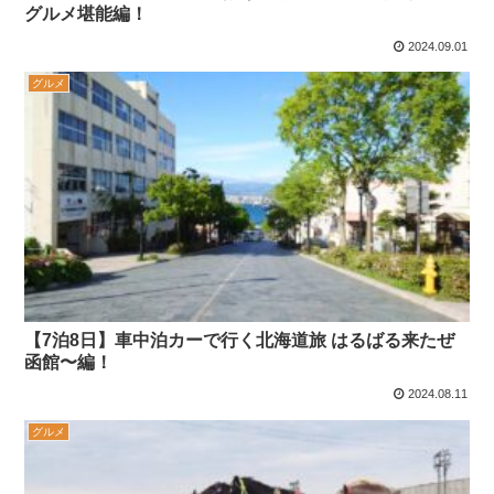
グルメ堪能編！
2024.09.01
グルメ
【7泊8日】車中泊カーで行く北海道旅 はるばる来たぜ
函館〜編！
2024.08.11
グルメ