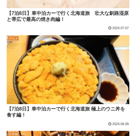
【7泊8日】車中泊カーで行く北海道旅 壮大な釧路湿原
と帯広で最高の焼き肉編！
2024.07.07
グルメ
【7泊8日】車中泊カーで行く北海道旅 極上のウニ丼を
食す編！
2024.06.09
日本旅