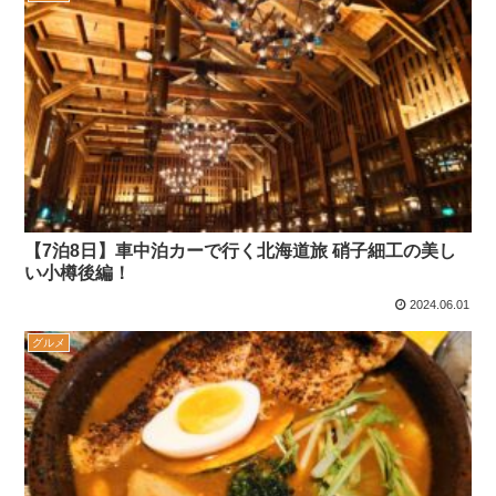
【7泊8日】車中泊カーで行く北海道旅 硝子細工の美し
い小樽後編！
2024.06.01
グルメ