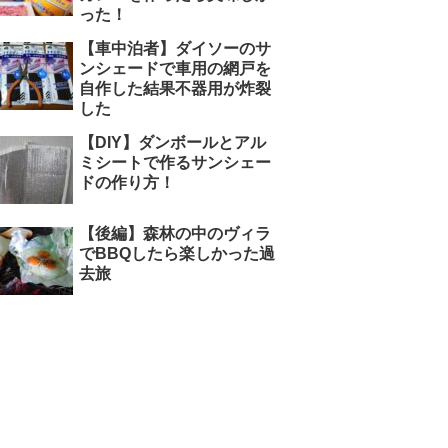
った！
【車中泊者】ダイソーのサ
ンシェードで車用の網戸を
自作した結果不器用が炸裂
した
【DIY】ダンボールとアル
ミシートで作るサンシェー
ドの作り方！
【後編】森林の中のヴィラ
でBBQしたら楽しかった過
去旅