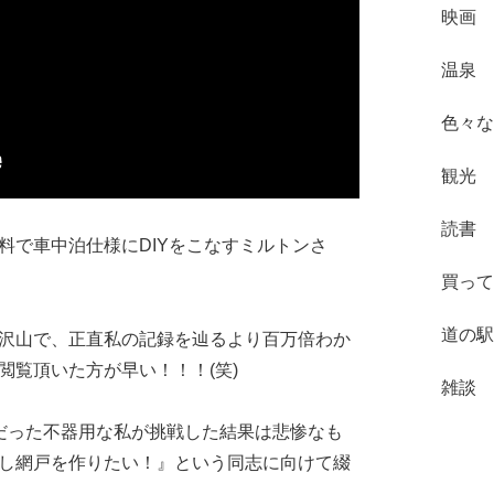
映画
温泉
色々な
観光
読書
料で車中泊仕様にDIYをこなすミルトンさ
買って
道の駅
沢山で、正直私の記録を辿るより百万倍わか
閲覧頂いた方が早い！！！(笑)
雑談
だった不器用な私が挑戦した結果は悲惨なも
し網戸を作りたい！』という同志に向けて綴