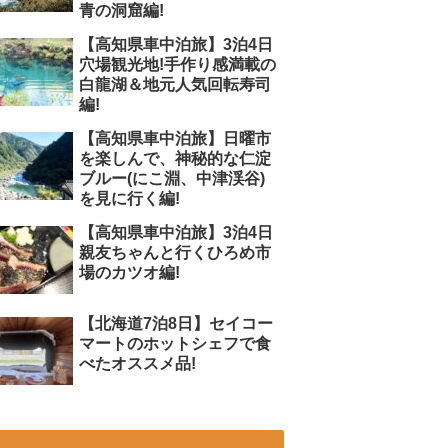
青の洞窟編!
【高知県車中泊旅】3泊4日
穴場観光地!手作り感満載の
白龍湖＆地元人気回転寿司
編!
【高知県車中泊旅】日曜市
を楽しんで、神秘的な仁淀
ブルー(にこ淵、中津渓谷)
を見に行く編!
【高知県車中泊旅】3泊4日
親友ちゃんと行くひろめ市
場のカツオ編!
【北海道7泊8日】セイコー
マートのホットシェフで食
べたオススメ品!