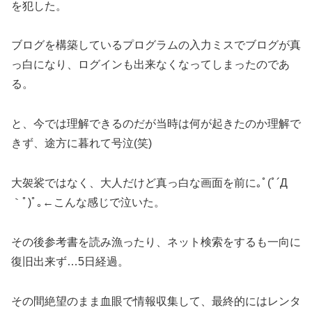
を犯した。
ブログを構築しているプログラムの入力ミスでブログが真
っ白になり、ログインも出来なくなってしまったのであ
る。
と、今では理解できるのだが当時は何が起きたのか理解で
きず、途方に暮れて号泣(笑)
大袈裟ではなく、大人だけど真っ白な画面を前に｡ﾟ(ﾟ´Д
｀ﾟ)ﾟ｡←こんな感じで泣いた。
その後参考書を読み漁ったり、ネット検索をするも一向に
復旧出来ず…5日経過。
その間絶望のまま血眼で情報収集して、最終的にはレンタ