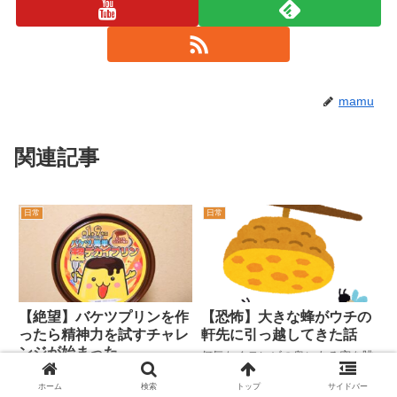
mamu
関連記事
日常
日常
【絶望】バケツプリンを作
【恐怖】大きな蜂がウチの
ったら精神力を試すチャレ
軒先に引っ越してきた話
ンジが始まった
何気なくテレビの奥にある窓を眺
めていると、大きな虫の姿を視界
憧れのバケツプリンの作り方、注
に捉えた。蜂だ！蜂が羽を降ろし
意点、作った感想まとめ。あなた
ホーム
検索
トップ
サイドバー