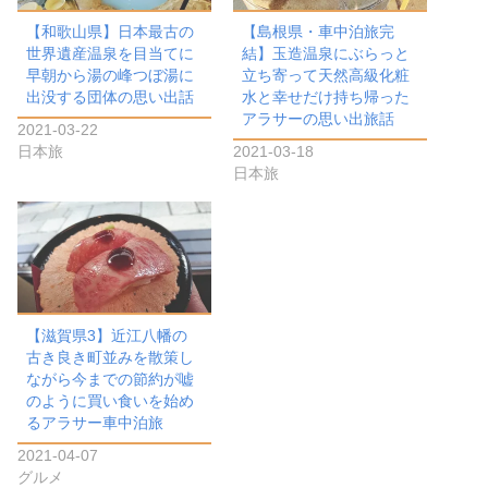
【和歌山県】日本最古の
【島根県・車中泊旅完
世界遺産温泉を目当てに
結】玉造温泉にぶらっと
早朝から湯の峰つぼ湯に
立ち寄って天然高級化粧
出没する団体の思い出話
水と幸せだけ持ち帰った
アラサーの思い出旅話
2021-03-22
日本旅
2021-03-18
日本旅
【滋賀県3】近江八幡の
古き良き町並みを散策し
ながら今までの節約が嘘
のように買い食いを始め
るアラサー車中泊旅
2021-04-07
グルメ