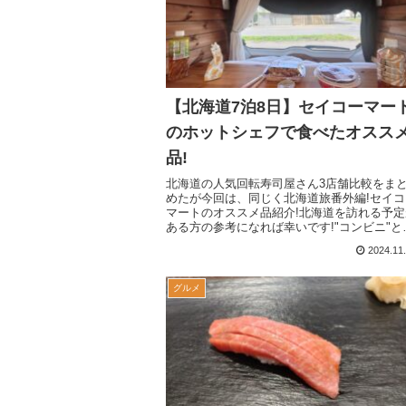
【北海道7泊8日】セイコーマー
のホットシェフで食べたオスス
品!
北海道の人気回転寿司屋さん3店舗比較をま
めたが今回は、同じく北海道旅番外編!セイコ
マートのオススメ品紹介!北海道を訪れる予定
ある方の参考になれば幸いです!"コンビニ"と
うイメージを大きく覆すクオリティーの高さ
2024.11
大変驚かされた私達は、旅中嬉々とお世話に
った。美味しい、安い、ボリューム全てを満
されてしまっては称賛するしかない。
グルメ