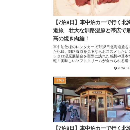
【7泊8日】車中泊カーで行く北
道旅 壮大な釧路湿原と帯広で
高の焼き肉編！
車中泊仕様のレンタカーで7泊8日北海道旅を
た記録。釧路湿原を見るならおススメしたい
ッタロ湿原展望台を実際に訪れた感想や基本
報！美味しいソフトクリームが食べられる道
駅！帯広市でおススメしたいジンギスカンの
2024.07
味しい地元で人気の焼肉屋さんに行った感想
とめ。車中泊中におススメの温泉併設道の駅
ご紹介！
日本旅
【7泊8日】車中泊カーで行く北