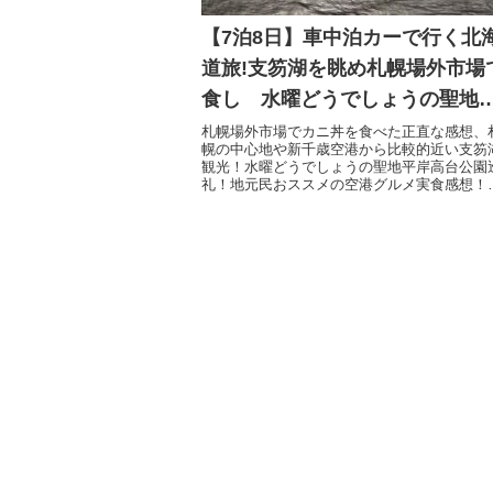
【7泊8日】車中泊カーで行く北
道旅!支笏湖を眺め札幌場外市場
食し 水曜どうでしょうの聖地
訪ねる最終日編!
札幌場外市場でカニ丼を食べた正直な感想、
幌の中心地や新千歳空港から比較的近い支笏
観光！水曜どうでしょうの聖地平岸高台公園
礼！地元民おススメの空港グルメ実食感想！
中泊仕様のかわいいレンタカーで7泊8日北海
を巡った女子旅最終日編１