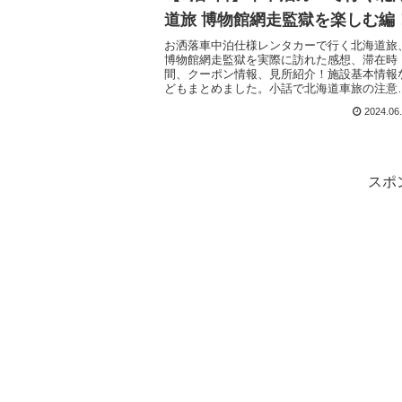
道旅 博物館網走監獄を楽しむ編
お洒落車中泊仕様レンタカーで行く北海道旅
博物館網走監獄を実際に訪れた感想、滞在時
間、クーポン情報、見所紹介！施設基本情報
どもまとめました。小話で北海道車旅の注意
も書いてます！網走監獄と北海道開拓の歴史
2024.06
わかりやすくまとめた。
スポ