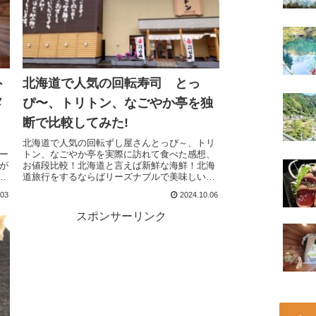
ト
北海道で人気の回転寿司 とっ
メ
ぴ〜、トリトン、なごやか亭を独
断で比較してみた!
と
北海道で人気の回転ずし屋さんとっぴ～、トリ
ー
トン、なごやか亭を実際に訪れて食べた感想、
が
お値段比較！北海道と言えば新鮮な海鮮！北海
い
道旅行をするならばリーズナブルで美味しい海
に
鮮を楽しみたいと思うのは必然だ。北海道旅行
.03
2024.10.06
な
の際の参考になれば幸いです！
た
スポンサーリンク