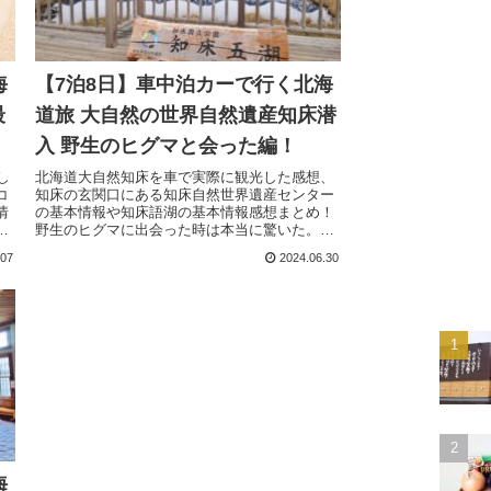
海
【7泊8日】車中泊カーで行く北海
最
道旅 大自然の世界自然遺産知床潜
入 野生のヒグマと会った編！
し
北海道大自然知床を車で実際に観光した感想、
コ
知床の玄関口にある知床自然世界遺産センター
情
の基本情報や知床語湖の基本情報感想まとめ！
の
野生のヒグマに出会った時は本当に驚いた。と
美
言うか、地元の方々が教えてくれなかったら気
.07
2024.06.30
ま
付きもせずにいたのだろう…。
も
海