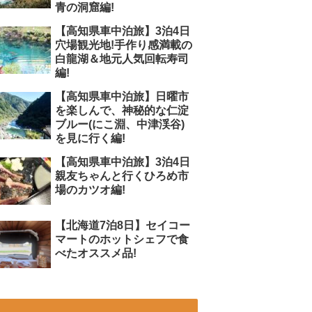
青の洞窟編!
【高知県車中泊旅】3泊4日
穴場観光地!手作り感満載の
白龍湖＆地元人気回転寿司
編!
【高知県車中泊旅】日曜市
を楽しんで、神秘的な仁淀
ブルー(にこ淵、中津渓谷)
を見に行く編!
【高知県車中泊旅】3泊4日
親友ちゃんと行くひろめ市
場のカツオ編!
【北海道7泊8日】セイコー
マートのホットシェフで食
べたオススメ品!