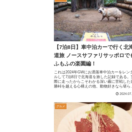
【7泊8日】車中泊カーで行く北
道旅 ノースサファリサッポロで
ふもふの楽園編！
これは2024年GWにお洒落車中泊カーをレン
ルして7泊8日で北海道を旅した記録である。
際に走ったからこそわかる深い霧に苦戦した
勝峠を越える心構えの他、動物好きなら堪ら
いノースサファリサッポロで動物たちと触れ
2024.07
った体験＆注意点をご紹介！
グルメ