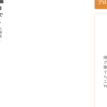
プロ
海
で
を
札
湖
巡
車
道
Y