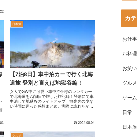
.22
カテ
日本旅
お仕事
お料理
お笑い
海
【7泊8日】車中泊カーで行く北海
道旅 登別と言えば地獄谷編！
グルメ
女人でGW中に可愛い車中泊仕様のレンタカー
で北海道を7泊8日で旅した旅記録！登別にて車
ゲーム
っ
中泊して地獄谷のライトアップ、観光客の少な
て
い時間に巡った感想まとめ。実際に訪れたから
館
こそ地獄谷のライトアップを見るおススメ時間
日常
、
帯がわかった。実際に行かなきゃわからない事
ハ
が沢山あった。
.01
2024.08.04
訪
日本旅
グルメ