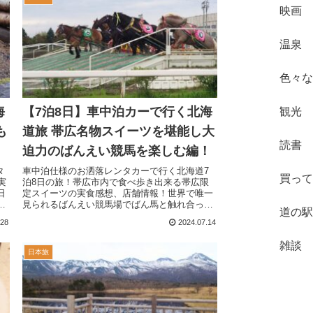
映画
温泉
色々な
海
【7泊8日】車中泊カーで行く北海
観光
も
道旅 帯広名物スイーツを堪能し大
読書
迫力のばんえい競馬を楽しむ編！
タ
車中泊仕様のお洒落レンタカーで行く北海道7
買って
実
泊8日の旅！帯広市内で食べ歩き出来る帯広限
日
定スイーツの実食感想、店舗情報！世界で唯一
な
見られるばんえい競馬場でばん馬と触れ合った
道の駅
合
感想、レースや施設を実際に訪れた感想！帯広
.28
2024.07.14
市内で入れる日帰り温泉も最高だった。
雑談
日本旅