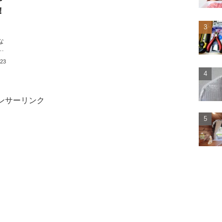
！
、
な
点
も
.23
ンサーリンク