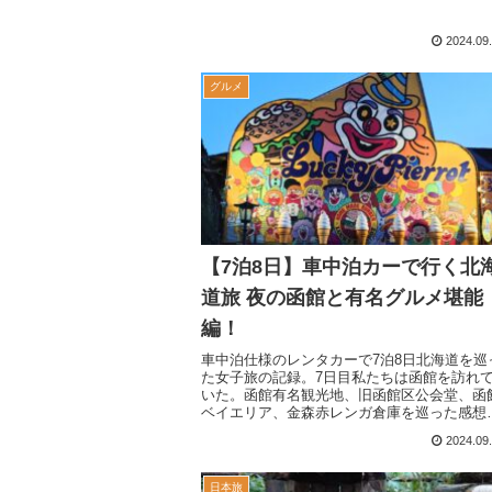
2024.09
グルメ
【7泊8日】車中泊カーで行く北
道旅 夜の函館と有名グルメ堪能
編！
車中泊仕様のレンタカーで7泊8日北海道を巡
た女子旅の記録。7日目私たちは函館を訪れ
いた。函館有名観光地、旧函館区公会堂、函
ベイエリア、金森赤レンガ倉庫を巡った感想
施設情報！函館名物グルメラッキーピエロや
2024.09
セガワストアのやきとり弁当実食感想！急遽
れた日帰り温泉は地元に愛されていた。
日本旅