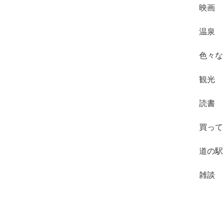
映画
温泉
色々な
観光
読書
買って
道の駅
雑談