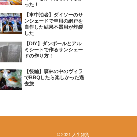
った！
【車中泊者】ダイソーのサ
ンシェードで車用の網戸を
自作した結果不器用が炸裂
した
【DIY】ダンボールとアル
ミシートで作るサンシェー
ドの作り方！
【後編】森林の中のヴィラ
でBBQしたら楽しかった過
去旅
© 2021 人生雑貨.