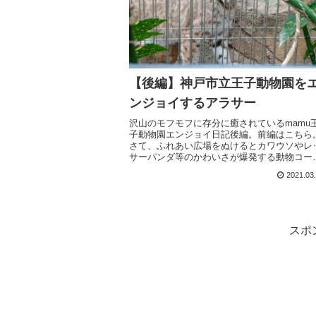
【後編】神戸市立王子動物園を
ンジョイするアラサー
沢山のモフモフに存分に癒されているmamu
子動物園エンジョイ日記後編。前編はこちら
さて、ふれあい広場をぬけるとカワウソやレ
サーパンダ等のかわいさが爆発する動物コー
ーに出た。広場より高台になっているので、
2021.03
りを見渡す事の出来る眺めの良...
スポ