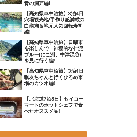
青の洞窟編!
【高知県車中泊旅】3泊4日
穴場観光地!手作り感満載の
白龍湖＆地元人気回転寿司
編!
【高知県車中泊旅】日曜市
を楽しんで、神秘的な仁淀
ブルー(にこ淵、中津渓谷)
を見に行く編!
【高知県車中泊旅】3泊4日
親友ちゃんと行くひろめ市
場のカツオ編!
【北海道7泊8日】セイコー
マートのホットシェフで食
べたオススメ品!