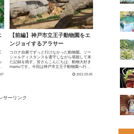
エ
【前編】神戸市立王子動物園をエ
ンジョイするアラサー
王
コロナ自粛でずっと行けなかった動物園。ソー
。
シャルディスタンスを遵守しながら堪能して来
ッ
た記録を残す。皆さんこんにちは、動物大好き
ナ
mamuです。今回は神戸市立王子動物園へ行っ
辺
て来た。楽しみにし過ぎて前日一睡もできなか
.07
2021.03.05
った私だが、車内から既に大興...
ンサーリンク