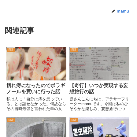
mamu
関連記事
日常
日常
切れ痔になったのでボラギ
【奇行】いつか実現する妄
ノールを買いに行った話
想旅行の話
私は人に「自分は痔を患ってい
皆さんこんにちは、アラサーフリ
る」とは話せなかった。何故なら
ーターmamuです。今回は私のひ
その当時最強と言われた華の女子
そやかな楽しみ、妄想旅行につい
高生…しかも見た目にも自分なり
て話して行きたい。妄想旅行…こ
に気を使ったギャルだったから
れだけ聞くと脳内の勝手な妄想で
日常
日常
だ。同級生とキャピキャピしてい
旅行を楽しんでいる悲しい人間の
ても痔だし、プリクラを撮ってク
ようだが、これは半分正解で半分
レープを食べているその瞬間も痔
不正解だ。私が楽しんでいる妄...