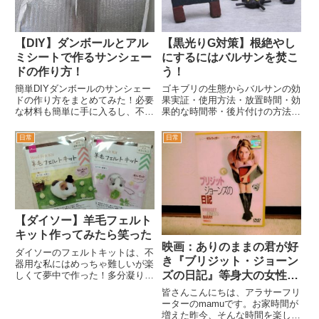
だった。
【DIY】ダンボールとアル
【黒光りG対策】根絶やし
ミシートで作るサンシェー
にするにはバルサンを焚こ
ドの作り方！
う！
簡単DIYダンボールのサンシェー
ゴキブリの生態からバルサンの効
ドの作り方をまとめてみた！必要
果実証・使用方法・放置時間・効
な材料も簡単に手に入るし、不器
果的な時間帯・後片付けの方法な
用でもやってやれない事は無いと
どをご紹介。害虫にお困りなら試
思う。このサンシェードを作った
さない手はないと私は思う、特に
日常
日常
のは7月で、そこから何度も車中
お家時間が急増した昨今なら尚更
泊をしているが真夏なんて露骨に
だ。バルサンの2度焚きの効果も
暑さが違う！いつも朝日と共に暑
ご紹介。
さで目覚めるのにめちゃくちゃ寝
れてしまった！この分だと冬の寒
さも軽減される事だろう！
【ダイソー】羊毛フェルト
キット作ってみたら笑った
映画：ありのままの君が好
ダイソーのフェルトキットは、不
き『ブリジット・ジョーン
器用な私にはめっちゃ難しいが楽
ズの日記』等身大の女性が
しくて夢中で作った！多分凝り出
したら所要時間は永遠に伸びるだ
元気をくれる作品・あらす
皆さんこんにちは、アラサーフリ
ろう。注意としてキットの付属品
じと感想、私との共通点ま
ーターのmamuです。お家時間が
の他に自分で用意する物が必要な
増えた昨今、そんな時間を楽しく
とめ