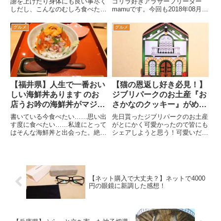
食レポ
家族の2018年08月過去ブ
謝を上げたり身体にも良い事尽く
ゴリラ好きアラサーフリーター
しだし、こんなのむしろ食べた方
mamuです。今回も2018年08月、
ログ
が良いやん！と思えるヘルシーさ
家族旅行・香川県小豆島編第5弾
が魅力だ。「でも、お高いんでし
スタート！前回よく分からないけ
グルメ
グルメ
ょう？」と思ったあなた、私がリ
ど素敵な場所で美味しいパスタを
ピート買いしているのは『業務ス
食べた我々は、今度こそ道の駅オ
ーパーの馬肉』はコスパまで最強
リーブ公園を目指した。そ...
なのである。
【福井県】人生で一番おい
【猫の恩返し好き必見！】
しい海鮮丼あります のお
ジブリパークのお土産『お
店うお吟の海鮮丼がマジで
さかなのクッキー』がめち
絶品で忘れられない
ゃくちゃ可愛い！
書いている今食べたい……思い出
先日貰ったジブリパークのお土産
す度に食べたい……私達にとって
がとにかく可愛かったので皆にも
はそんな海鮮丼と出会った。絶品
シェアしようと思う！可愛いだけ
の海鮮丼を更に様々な味変で楽し
じゃなく優しい気持ちにしてくれ
める贅沢な食事……最高！正直今
るおさかなのクッキー、クッキー
以上に人気店になると嫌なので書
を食べ終えてもパッケージを飾れ
きたくなかったくらいである(笑)
るのも素敵だ。ジブリ好きさん、
予約の取り方から実食感想まで！
猫の恩返しが好きな人には、絶対
【ネット購入で大丈夫？】ネットで4000
に大喜びしてもらえるお土産だと
円の眼鏡に新調した感想！
思う！