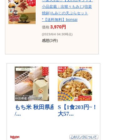
小品盆栽：出猩々もみじ(信楽
焼鉢)もみじの天ぷらセット
*【送料無料】bonsai
3,970円
価格:
(2023/6/4 04:30時点)
感想(3件)