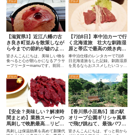
グルメ
グルメ
【滋賀県3】近江八幡の古
【7泊8日】車中泊カーで行
き良き町並みを散策しなが
く北海道旅 壮大な釧路湿
ら今までの節約が嘘のよう
原と帯広で最高の焼き肉
に買い食いを始めるアラサ
編！
皆さんこんにちは、美味しい物を
車中泊仕様のレンタカーで7泊8
ー車中泊旅
食べると心が朗らかになるアラサ
日北海道旅をした記録。釧路湿原
ーフリーターmamuです。前回同
を見るならおススメしたいコッタ
様2021年03月27日の振り返り思
ロ湿原展望台を実際に訪れた感想
い出ブログをお送りする。近江八
や基本情報！美味しいソフトクリ
グルメ
グルメ
幡観光のマップを手に入れた私た
ームが食べられる道の駅！帯広市
ちは再び歩き出した。こちらにも
でおススメしたいジンギスカンの
ラ コリーナ同様”たね...
美味しい地元で人気の焼肉屋さん
に行った感想まとめ。車中泊中に
おススメの温泉併設道の駅もご紹
介！
【安全？美味しい？解凍時
【香川県小豆島5】道の駅
間まとめ】業務スーパーの
オリーブ公園ギリシャ風車
馬刺しで晩酌最高…リピー
で飛び跳ねて、最強パワー
ト買いしているアラサーの
スポット江洞窟を参拝した
馬刺しは保温効果を高めて新陳代
皆さんこんにちは、ずっと前から