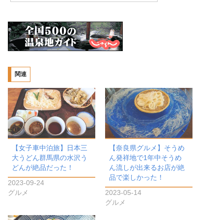
関連
【女子車中泊旅】日本三
【奈良県グルメ】そうめ
大うどん群馬県の水沢う
ん発祥地で1年中そうめ
どんが絶品だった！
ん流しが出来るお店が絶
品で楽しかった！
2023-09-24
グルメ
2023-05-14
グルメ