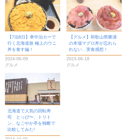
【7泊8日】車中泊カーで
【グルメ】和歌山県勝浦
行く北海道旅 極上のウニ
の本場マグロ丼が忘れら
丼を食す編！
れない…実食感想！
2024-06-09
2023-06-18
グルメ
グルメ
北海道で人気の回転寿
司 とっぴ〜、トリト
ン、なごやか亭を独断で
比較してみた!
2024-10-06