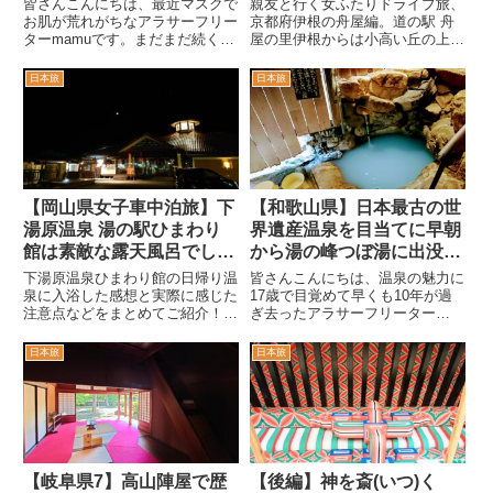
皆さんこんにちは、最近マスクで
親友と行く女ふたりドライブ旅、
ホテルでの2018年08月思
お肌が荒れがちなアラサーフリー
京都府伊根の舟屋編。道の駅 舟
ターmamuです。まだまだ続く
屋の里伊根からは小高い丘の上か
い出旅
2018年08月の小豆島旅行。今回
ら伊根湾と舟屋の町並みを眺めら
はジェラートを堪能した後、チェ
れる絶景スポットで、観光案内所
日本旅
日本旅
ックインした小豆島国際ホテルか
から目と鼻の先にある伊根浦公園
らスタート。このホテルはその立
は駐車場が完備されていて、陸地
地から、小豆島を代表するホ...
からでも舟屋の様子を眺める事が
出来るスポットだ。
【岡山県女子車中泊旅】下
【和歌山県】日本最古の世
湯原温泉 湯の駅ひまわり
界遺産温泉を目当てに早朝
館は素敵な露天風呂でし
から湯の峰つぼ湯に出没す
た！
る団体の思い出話
下湯原温泉ひまわり館の日帰り温
皆さんこんにちは、温泉の魅力に
泉に入浴した感想と実際に感じた
17歳で目覚めて早くも10年が過
注意点などをまとめてご紹介！内
ぎ去ったアラサーフリーター
湯が無く脱衣スペースもざっくり
mamuです。月日が経つのは新幹
別けられているあの開放感も夜風
線より早いな…とひしひし感じる
日本旅
日本旅
に揺れる湯煙も私的に大好きな雰
お年頃の私が今回も過去話を書い
囲気で、また行きたい素敵な所だ
て行く。島根県の車中泊旅ブログ
った。そして個人的に気になって
を書いて、その楽しさにすっか
いるのが週末限定グルメのジビエ
り...
バーガー！
【岐阜県7】高山陣屋で歴
【後編】神を斎(いつ)く