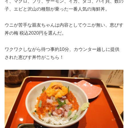
イ、マグロ、ブリ、サーモン、イカ、タコ、バイ貝、数の
子、エビと沢山の種類が乗った一番人気の海鮮丼。
ウニが苦手な親友ちゃんは内容としてウニが無い、恵びす
丼の梅 税込2020円を選んだ。
ワクワクしながら待つ事約10分、カウンター越しに提供
された恵びす丼竹がこちら！