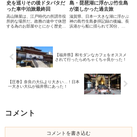
史を巡りその後ドタバタだ
島・琵琶湖に浮かぶ竹生島
った車中泊旅最終回
が楽しかった過去旅
高山陣屋は、江戸時代の所謂市役
滋賀県、日本一大きな湖に浮かぶ
所的な場所だ。政務の途中で休憩
神の島竹生島参拝記録の後編。長
する為のお部屋やとにかく歴史深
浜港から船に揺られて30分、琵
い情景を垣間見る事が出来る、畳
琶湖に浮かぶパワースポットの島
に淵があり更に奥の畳の淵には柄
は歴史と絶景のある所だった。国
があしらわれていたので高貴な身
の重要文化財に指定されている鮒
分の人々の休憩スペースなのだと
櫓(ふなやぐら)から作られた舟廊
思った。女ふたり車中泊旅岐阜県
下は桃山時代の建築方式を現在に
【福井県】和モダンなカフェをオススメ
編！
残している。
されて行ったらめちゃくちゃ良かった！
【圧巻】奈良の大仏より大きい…！日本
一大きい大仏が福井県にあった！
コメント
コメントを書き込む