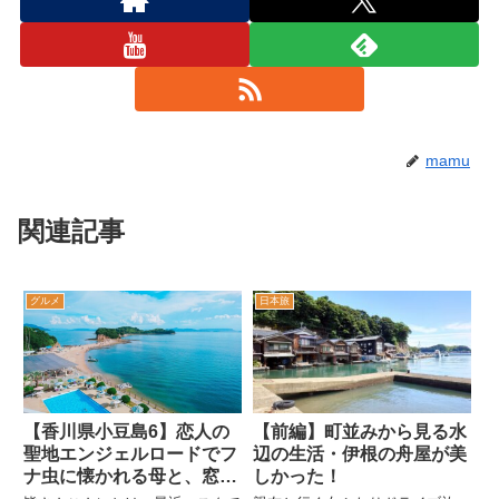
mamu
関連記事
グルメ
日本旅
【香川県小豆島6】恋人の
【前編】町並みから見る水
聖地エンジェルロードでフ
辺の生活・伊根の舟屋が美
ナ虫に懐かれる母と、窓か
しかった！
ら絶景が見える小豆島国際