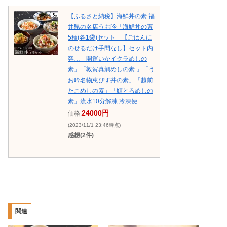
【ふるさと納税】海鮮丼の素 福
井県の名店うお吟「海鮮丼の素
5種(各1袋)セット」【ごはんに
のせるだけ手間なし】セット内
容…「開運いかイクラめしの
素」「敦賀真鯛めしの素 」「う
お吟名物恵びす丼の素」「越前
たこめしの素」「鯖とろめしの
素」流水10分解凍 冷凍便
24000円
価格:
(2023/11/1 23:46時点)
感想(2件)
関連