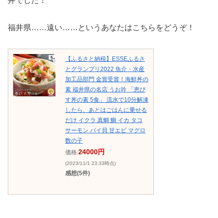
丼でした！
福井県……遠い……というあなたはこちらをどうぞ！
【ふるさと納税】ESSEふるさ
とグランプリ2022 魚介・水産
加工品部門 金賞受賞！海鮮丼の
素 福井県の名店 うお吟 「恵び
す丼の素 5食」 流水で10分解凍
したら、あとはごはんに乗せる
だけ イクラ 真鯛 鰤 イカ タコ
サーモン バイ貝 甘エビ マグロ
数の子
24000円
価格:
(2023/11/1 23:33時点)
感想(5件)