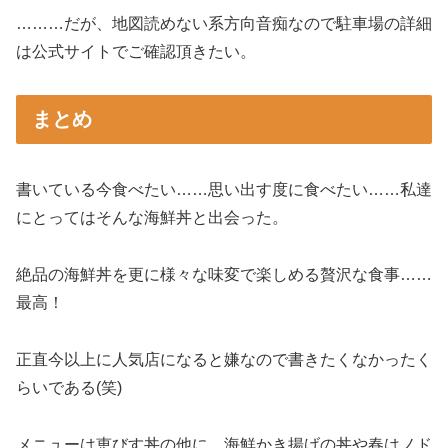
………だが、地図読めない系方向音痴なので駐車場の詳細
は公式サイトでご確認頂きたい。
まとめ
書いている今食べたい……思い出す度に食べたい……私達
にとってはそんな海鮮丼と出会った。
絶品の海鮮丼を更に様々な味変で楽しめる贅沢な食事……
最高！
正直今以上に人気店になると嫌なので書きたくなかったく
らいである(笑)
メニューは恵びす丼の他に、海鮮かき揚げの丼や春はノド