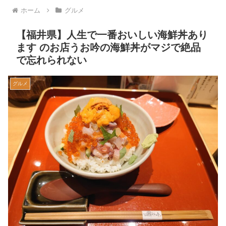
ホーム
グルメ
【福井県】人生で一番おいしい海鮮丼あり
ます のお店うお吟の海鮮丼がマジで絶品
で忘れられない
グルメ