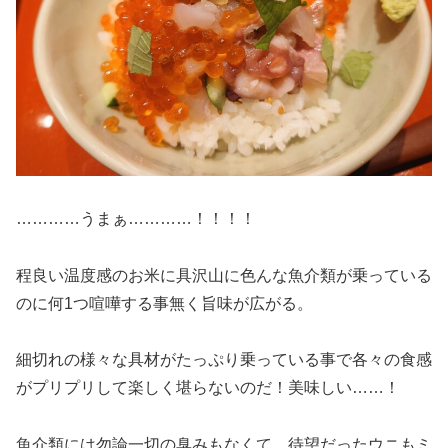
…………うまぁ…………！！！！
程良い温度感のお米に具沢山に色んな魚介類が乗っている
のに何1つ喧嘩する事無く旨味が広がる。
細切れの様々な具材がたっぷり乗っている事で各々の食感
がプリプリして楽しく堪らないのだ！美味しい……！
魚介類には勿論一切の臭みもなくて、待望だったウニもミ